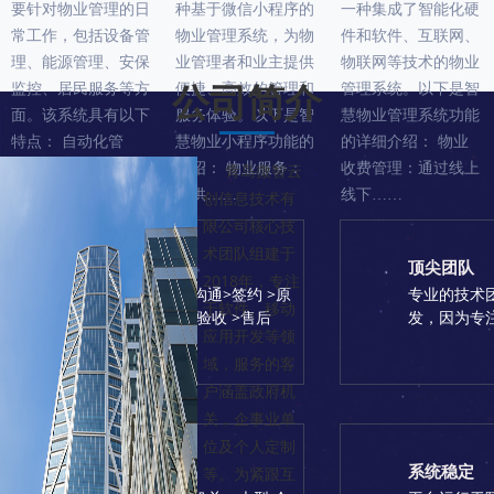
要针对物业管理的日
种基于微信小程序的
一种集成了智能化硬
常工作，包括设备管
物业管理系统，为物
件和软件、互联网、
理、能源管理、安保
业管理者和业主提供
物联网等技术的物业
监控、居民服务等方
便捷、高效的管理和
管理系统。以下是智
公司简介
面。该系统具有以下
服务体验。以下是智
慧物业管理系统功能
特点： 自动化管
慧物业小程序功能的
的详细介绍： 物业
青岛微智云
理：通过物联网技
介绍： 物业服务：
收费管理：通过线上
术，实现……
提供……
线下……
创信息技术有
限公司核心技
术团队组建于
开发流程
顶尖团队
2018年，专注
科学合理的流程，沟通>签约 >原
专业的技术
于软件、移动
型>UI>开发>测试>验收 >售后
发，因为专
应用开发等领
域，服务的客
户涵盖政府机
关，企事业单
位及个人定制
客户群体
系统稳定
等。为紧跟互