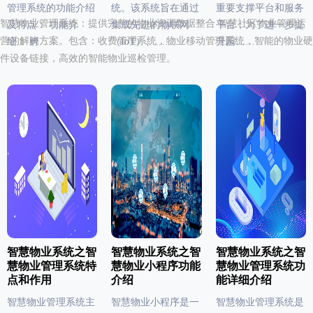
管理系统的功能介绍
统。该系统旨在通过
重要支撑平台和服务
智慧物业管理系统：提供完整的物业资源数据整合 智慧社区物业管理运
及特点： 功能介
集成先进的物联网
平台，为了进一步提
营的解决方案。包含：收费管理系统，物业移动管理系统，智能的物业硬
绍： 孵……
（IoT）、……
升园……
件设备链接，高效的智能物业巡检管理。
智慧物业系统之智
智慧物业系统之智
智慧物业系统之智
慧物业管理系统特
慧物业小程序功能
慧物业管理系统功
点和作用
介绍
能详细介绍
智慧物业管理系统主
智慧物业小程序是一
智慧物业管理系统是