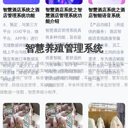
智慧酒店系统之酒
智慧酒店系统之智
智慧酒店系统之酒
店管理系统功能
慧酒店管理系统功
店智能语音系统
能介绍
A、预定，与第三方
【产品功能】（所提
智慧酒店管理系统具
平台（OAT平台、微
供的服务） 酒店智
有多种功能，旨在提
平台、APP等）进行
能语音线路接管服
升酒店的服务质量和
无缝数据对接，实现
智慧养殖管理系统
务，融住客、员工、
管理效率，为客人提
线上平台与线下平台
酒店三者之间的业务
供更智能、更舒适的
预定有效订单数据实
需求，专为酒店赋能
智慧养殖管理系统：养殖户端可通过智能耳标绑定家畜，作为牲畜的唯一
入住体验。以下是一
时同步，减少人工操
而打造的一套高效产
识别码，对其健康状态实时监测，查看监控信息，维护基础档案信息等。
些智慧酒店管理系统
作步骤，降低不必要
品。让AI辅助办公，
包含：养殖厂管理，栋舍管理，养殖档案管理，耳标档案管理，繁育信息
的功能介绍： 智能
的错误……
统一酒……
管理，防疫信息管理，耳标数据管理，羊舍环境管理，羊舍监控管理，养
入住……
殖数据一张图，智慧养殖小程序。