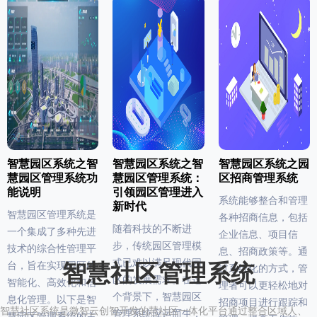
智慧园区系统之智
智慧园区系统之智
智慧园区系统之园
慧园区管理系统功
慧园区管理系统：
区招商管理系统
能说明
引领园区管理进入
系统能够整合和管理
新时代
智慧园区管理系统是
各种招商信息，包括
随着科技的不断进
一个集成了多种先进
企业信息、项目信
步，传统园区管理模
技术的综合性管理平
息、招商政策等。通
式已难以满足现代园
台，旨在实现园区的
智慧社区管理系统
过系统化的方式，管
区的发展需求。在这
智能化、高效化和信
理者可以更轻松地对
个背景下，智慧园区
息化管理。以下是智
招商项目进行跟踪和
智慧社区系统是微智云创智开发的慧社区一体化平台通过整合区域人、
管理系统应运而生，
慧园区管理系统的主