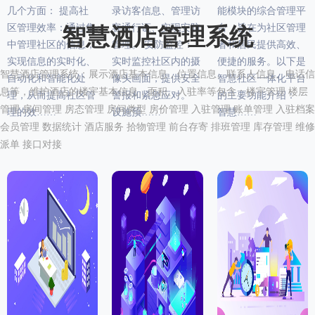
几个方面： 提高社
录访客信息、管理访
能模块的综合管理平
区管理效率：通过集
客通行证、实现安防
台，旨在为社区管理
智慧酒店管理系统
中管理社区的信息，
管理。 安防监控：
者和居民提供高效、
实现信息的实时化、
实时监控社区内的摄
便捷的服务。以下是
智慧酒店管理系统：展示酒店基本信息，位置信息、联系人信息、电话信
自动化和智能化处
像头画面，提供安全
智慧社区一体化平台
息等，维护酒店的楼宇基本信息，面积、入驻率等包含：楼宇管理 楼层
理，从而提高社区管
警报和紧急应对。
的主要功能介绍：
管理 房间管理 房态管理 房间类型 房价管理 入驻管理 账单管理 入驻档案
理的效……
设施预……
智慧……
会员管理 数据统计 酒店服务 拾物管理 前台存寄 排班管理 库存管理 维修
派单 接口对接