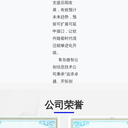
支援后期发
展，有效预计
未来趋势，预
留可扩展可延
申接口，让软
件随着时代境
迁能够进化升
级。
青岛微智云
创信息技术公
司秉承"追求卓
越、开拓创
新、团结进
取、共创未
公司荣誉
来"的企业精
神，致力于为
企业和政府单
位提供全面的