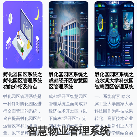
孵化器园区系统之
孵化器园区系统之
孵化器园区系统之
孵化园区管理系统
成都经开区智慧园
哈尔滨大学科技园
功能介绍及特点
区管理系统
智慧园区管理系统
孵化园区管理系统是
成都经开区智慧园区
一、系统背景 哈尔
一种针对孵化园区进
管理系统是面向成都
滨工业大学国家大学
行全面管理的系统，
经济技术开发区（以
科技园作为科技成果
旨在提高孵化园区的
下简称“经开区”）定
转化、高新技术企业
运营效率和服务质
制化开发的一套高
孵化、创新创业人才
智慧物业管理系统
量。以下是孵化园区
效、智能的管理系
培养、产学研结合的