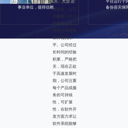
服务于众多政府、机关、大型 企
平台运行于
联网发展和科
事业单位，值得信赖.
备份容灾保
技进步，公司
不断投入学习
和开发成本，
力求公司业务
保持领先水
平。公司经过
长时间的经验
积累，严格把
关，现在正处
于高速发展时
期，公司注重
每个产品或服
务的可持续
性，可扩展
性，在软件开
发方面力求让
软件系统能够