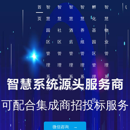
首
智
智
智
智
孵
智
页
慧
慧
慧
慧
化
慧
园
社
酒
养
器
物
区
区
店
殖
园
业
管
管
管
管
区
管
理
理
理
理
管
理
系
系
系
系
理
系
统
统
统
统
系
统
可配合集成商招投标服务
统
微信咨询 →