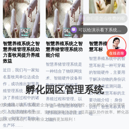
可以给演示看下系统吗？
智慧养殖系统之智
智慧养殖系统之智
智慧养殖系统之智
慧养殖管理系统助
慧养猪管理系统功
慧耳标
力畜牧局提升养殖
能介绍
智慧养殖系统中的智
效益
智慧养猪管理系统是
慧耳标是一种可穿戴
近日，我们与一家知
一种结合了物联网技
的智能硬件，主要用
名畜牧局单位达成合
术、智能硬件设备和
于解决动物的身份识
作，成功推出智慧养
数据分析功能的系
别和健康监测问题。
孵化园区管理系统
殖管理系统，为其解
统，用于优化猪场的
以下是智慧耳标的主
决了养殖过程中的诸
养殖过程和管理。以
要功能介绍： 身份
多难题。该系统通过
优化服务职能，实现对企业动态成长路径的管控，创新孵化企业管理模
下是一些智慧养猪管
识别：智慧耳标具有
引入先进的技术手
式，沉淀关键价值数据。实时跟踪项目进度，提高团队协作效率。孵化器
理系统所包含的主要
唯……
段，实现了对畜牧业
园区管理系统，你的创业之路将更加顺利！
功能：……
生产环……