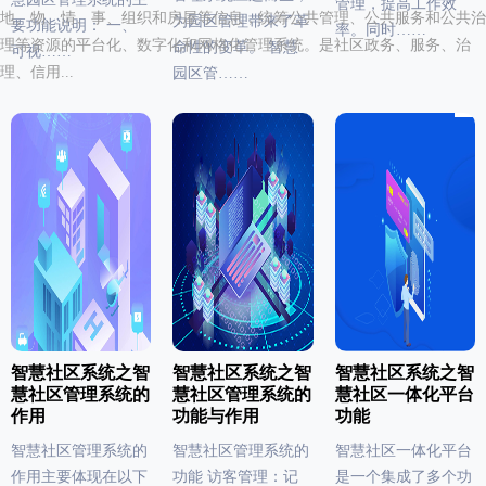
管理，提高工作效
地、物、情、事、组织和房屋等信息，统筹公共管理、公共服务和公共治
为园区管理带来了革
要功能说明： 一、
率。同时……
理等资源的平台化、数字化和网格化管理系统。是社区政务、服务、治
命性的变革。 智慧
可视……
理、信用...
园区管……
智慧社区系统之智
智慧社区系统之智
智慧社区系统之智
慧社区管理系统的
慧社区管理系统的
慧社区一体化平台
作用
功能与作用
功能
智慧社区管理系统的
智慧社区管理系统的
智慧社区一体化平台
作用主要体现在以下
功能 访客管理：记
是一个集成了多个功