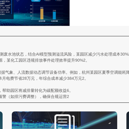
监测废水池状态，结合AI模型预测溢流风险，某园区减少污水处理成本30%2
染源，某化工园区违规排放事件处理效率提升90%2。
统根据气象、人流数据动态调节设备功率。例如，杭州某园区夏季空调能耗降低1
月电费节省28万元，年综合成本减少384万元2。
，帮助园区将减排量转化为碳配额收益6。
预警（如排污费调整），确保合规运营2