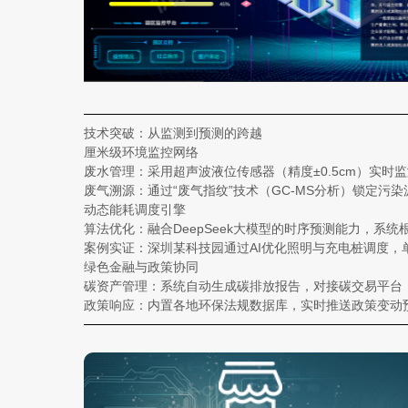
技术突破：从监测到预测的跨越
厘米级环境监控网络
废水管理：采用超声波液位传感器（精度±0.5cm）实时
废气溯源：通过“废气指纹”技术（GC-MS分析）锁定污
动态能耗调度引擎
算法优化：融合DeepSeek大模型的时序预测能力，系
案例实证：深圳某科技园通过AI优化照明与充电桩调度，单
绿色金融与政策协同
碳资产管理：系统自动生成碳排放报告，对接碳交易平台
政策响应：内置各地环保法规数据库，实时推送政策变动