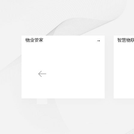
物业管家
→
智慧物