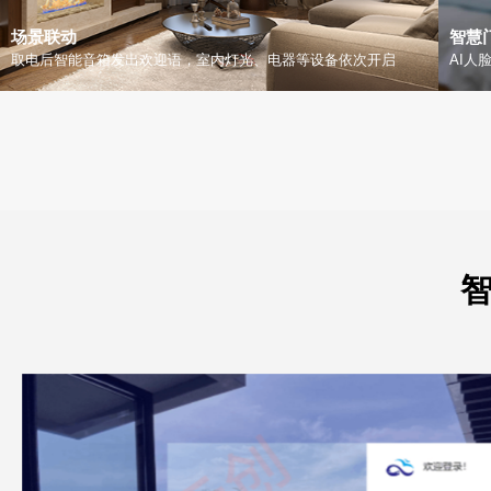
场景联动
智慧
取电后智能音箱发出欢迎语，室内灯光、电器等设备依次开启
AI人