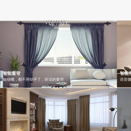
智能窗帘
智能
能动嘴，都不用动手了，听话的窗帘
语音