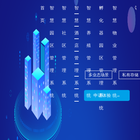
首
智
智
智
智
孵
智
页
慧
慧
慧
慧
化
慧
园
社
酒
养
器
物
区
区
店
殖
园
业
管
管
管
管
区
管
理
理
理
理
管
理
多业态场景
私有存储
系
系
系
系
理
系
统
统
统
统
申请体验 →
系
统
统