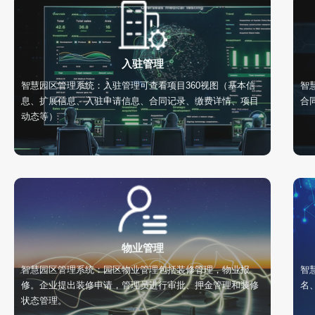
入驻管理
智慧园区管理系统：入驻管理可查看项目360视图（基本信
智
息、扩展信息、入驻申请信息、合同记录、缴费详情、项目
合
动态等）
物业管理
智慧园区管理系统：园区物业管理包括装修管理，物业报
智
修。企业提出装修申请，管理员进行审批、押金管理和装修
名
状态管理。