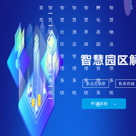
首
智
智
智
智
孵
智
页
慧
慧
慧
慧
化
慧
园
社
酒
养
器
物
区
区
店
殖
园
业
管
管
管
管
区
管
理
理
理
理
管
理
系
系
系
系
理
系
多业态场景
私有存储
统
统
统
统
系
统
申请体验 →
统