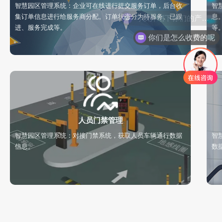
智慧园区管理系统：企业可在线进行提交服务订单，后台收
智
集订单信息进行给服务商分配。订单状态分为待服务、已跟
息
进、服务完成等。
等
你们是怎么收费的呢
人员门禁管理
智慧园区管理系统：对接门禁系统，获取人员车辆通行数据
智
信息。
数