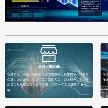
多园区驾驶舱
智慧园区一张图，将园区运营管理数据可视化展示。将园区
智
企业、园区面积、园区产业、园区人员、园区服务、园区活
宇
动等各类信息和重点数据落图，实现“一图总览园区发展全
貌”