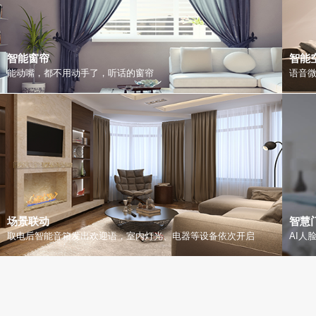
智能窗帘
智能
能动嘴，都不用动手了，听话的窗帘
语音
场景联动
智慧
取电后智能音箱发出欢迎语，室内灯光、电器等设备依次开启
AI人