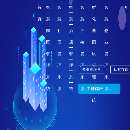
首
智
智
智
智
孵
智
页
慧
慧
慧
慧
化
慧
园
社
酒
养
器
物
区
区
店
殖
园
业
管
管
管
管
区
管
理
理
理
理
管
理
多业态场景
私有存储
系
系
系
系
理
系
统
统
统
统
申请体验 →
系
统
统