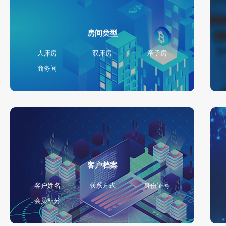
房间类型
大床房
双床房
亲子房
商务间
客户档案
客户姓名
联系方式
身份证号
会员积分