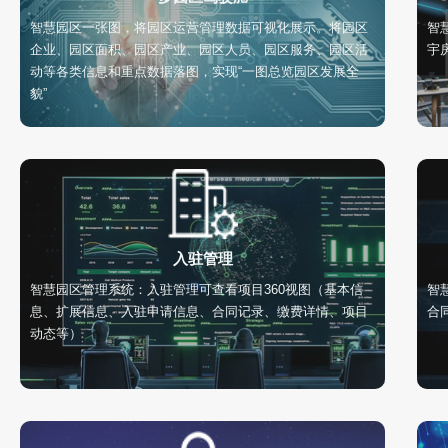
智慧园区一张图，将园区运营管理数据可视化展示。将园区
智
企业、园区面积、园区产业、园区人员、园区服务、园区活
宇
动等各类信息和重点数据落图，实现“一图总览园区发展全
貌”
入驻管理
智慧园区管理系统：入驻管理可查看项目360视图（基本信
智
息、扩展信息、入驻申请信息、合同记录、缴费详情、项目
合
动态等）