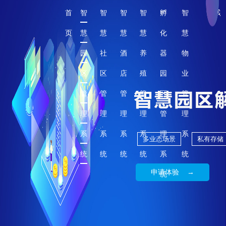
首
智
智
智
智
孵
智
页
慧
慧
慧
慧
化
慧
园
社
酒
养
器
物
区
区
店
殖
园
业
管
管
管
管
区
管
理
理
理
理
管
理
系
系
系
系
理
系
多业态场景
私有存储
统
统
统
统
系
统
申请体验 →
统