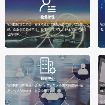
物业管理
智慧园区管理系统：园区物业管理包括装修管理，物业报
智
修。企业提出装修申请，管理员进行审批、押金管理和装修
名
状态管理。
数据中心
智慧园区管理系统：数据中心可查看各个园区数据统计情
智
况，包括入驻统计、财务统计等。
项
息
动