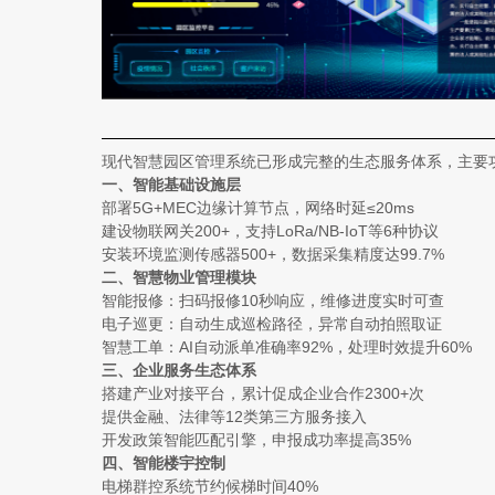
现代智慧园区管理系统已形成完整的生态服务体系，主要
一、智能基础设施层
部署5G+MEC边缘计算节点，网络时延≤20ms
建设物联网关200+，支持LoRa/NB-IoT等6种协议
安装环境监测传感器500+，数据采集精度达99.7%
二、智慧物业管理模块
智能报修：扫码报修10秒响应，维修进度实时可查
电子巡更：自动生成巡检路径，异常自动拍照取证
智慧工单：AI自动派单准确率92%，处理时效提升60%
三、企业服务生态体系
搭建产业对接平台，累计促成企业合作2300+次
提供金融、法律等12类第三方服务接入
开发政策智能匹配引擎，申报成功率提高35%
四、智能楼宇控制
电梯群控系统节约候梯时间40%