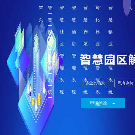
首
智
智
智
智
孵
智
页
慧
慧
慧
慧
化
慧
园
社
酒
养
器
物
区
区
店
殖
园
业
管
管
管
管
区
管
理
理
理
理
管
理
系
系
系
系
理
系
多业态场景
私有存储
统
统
统
统
系
统
申请体验 →
统