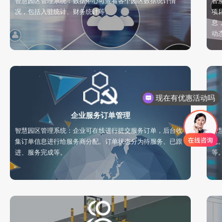
智慧园区管理系统：数据中心可查看各个园区数据统计情
智
况，包括入驻统计、财务统计等。
项
息
动
现在有优惠活动吗
企业服务订单管理
智慧园区管理系统：企业可在线进行提交服务订单，后台收
智
集订单信息进行给服务商分配。订单状态分为待服务、已跟
息
进、服务完成等。
等