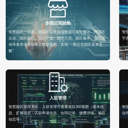
多园区驾驶舱
智慧园区一张图，将园区运营管理数据可视化展示。将园区
智
企业、园区面积、园区产业、园区人员、园区服务、园区活
宇
动等各类信息和重点数据落图，实现“一图总览园区发展全
貌”
入驻管理
智慧园区管理系统：入驻管理可查看项目360视图（基本信
智
息、扩展信息、入驻申请信息、合同记录、缴费详情、项目
合
动态等）