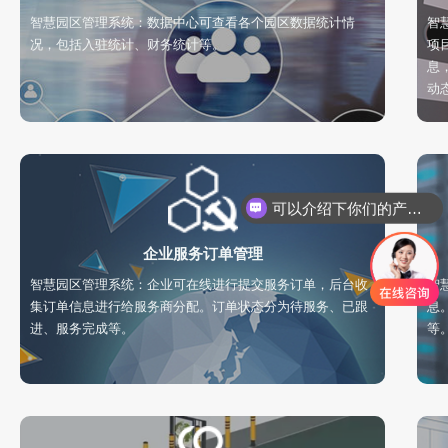
智慧园区管理系统：数据中心可查看各个园区数据统计情
智
况，包括入驻统计、财务统计等。
项
息
动
可以介绍下你们的产品么
你们是怎么收费的呢
企业服务订单管理
智慧园区管理系统：企业可在线进行提交服务订单，后台收
智
集订单信息进行给服务商分配。订单状态分为待服务、已跟
息
进、服务完成等。
等