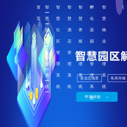
首
智
智
智
智
孵
智
页
慧
慧
慧
慧
化
慧
园
社
酒
养
器
物
区
区
店
殖
园
业
管
管
管
管
区
管
理
理
理
理
管
理
系
系
系
系
理
系
多业态场景
私有存储
统
统
统
统
系
统
申请体验 →
统