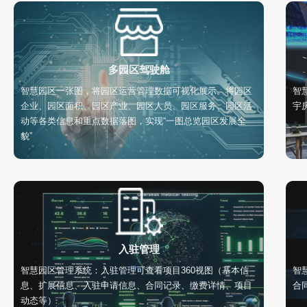
多园区驾驶舱
智慧园区一张图，将园区运营管理数据可视化展示。将园区
智
企业、园区面积、园区产业、园区人员、园区服务、园区活
宇
动等各类信息和重点数据落图，实现“一图总览园区发展全
貌”
入驻管理
智慧园区管理系统：入驻管理可查看项目360视图（基本信
智
息、扩展信息、入驻申请信息、合同记录、缴费详情、项目
合
动态等）