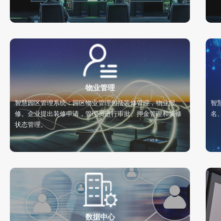
物业管理
智慧园区管理系统：园区物业管理包括装修管理，物业报
智
修。企业提出装修申请，管理员进行审批、押金管理和装修
名
状态管理。
数据中心